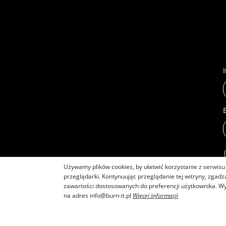
Używamy plików cookies, by ułatwić korzystanie z serwisu 
przeglądarki. Kontynuując przeglądanie tej witryny, zgad
zawartości dostosowanych do preferencji użytkownika. 
na adres
info@burn-it.pl
Więcej informacji