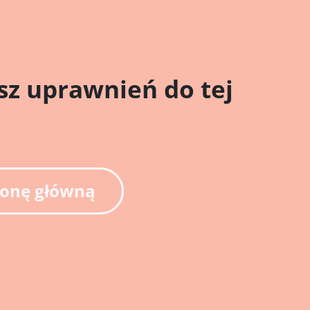
sz uprawnień do tej
az
 złej
ałych
ronę główną
ie
ci,
ora