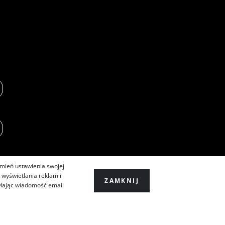
zmień ustawienia swojej
 wyświetlania reklam i
ZAMKNIJ
yłając wiadomość email