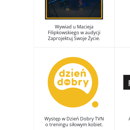
Wywiad u Macieja
Filipkowskiego w audycji
Zaprojektuj Swoje Życie.
Naz
Adre
Występ w Dzień Dobry TVN
o treningu siłowym kobiet.
P
Has