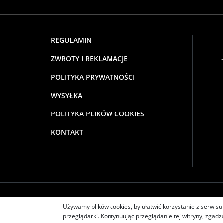
REGULAMIN
ZWROTY I REKLAMACJE
POLITYKA PRYWATNOŚCI
WYSYŁKA
POLITYKA PLIKÓW COOKIES
KONTAKT
IT PLATFORMS PROSTA SPÓŁKA AKCYJNA | Świera
Używamy plików cookies, by ułatwić korzystanie z serwisu 
przeglądarki. Kontynuując przeglądanie tej witryny, zgad