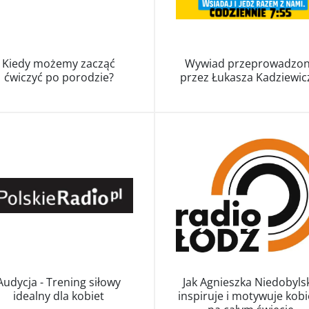
Kiedy możemy zacząć
Wywiad przeprowadzo
ćwiczyć po porodzie?
przez Łukasza Kadziewic
wa użytkownika
*
s e-mail
*
Zaloguj się na Burn It
Audycja - Trening siłowy
Jak Agnieszka Niedobyls
idealny dla kobiet
inspiruje i motywuje kobi
roszę zwrócić uwagę na różnicę pomiędzy danymi logowania dla niedobylska.com or
ło
*