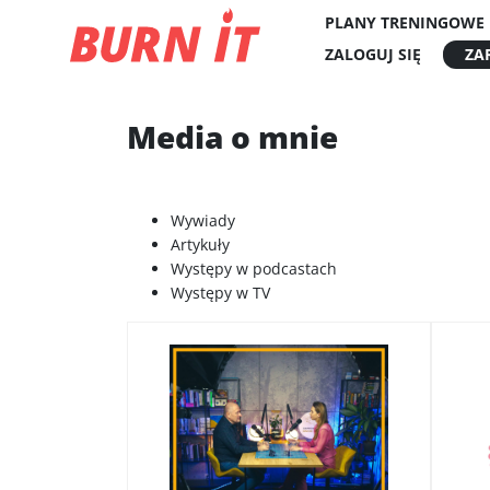
Skip
PLANY TRENINGOWE
to
ZALOGUJ SIĘ
ZAR
content
Media o mnie
Wywiady
Artykuły
Występy w podcastach
Występy w TV