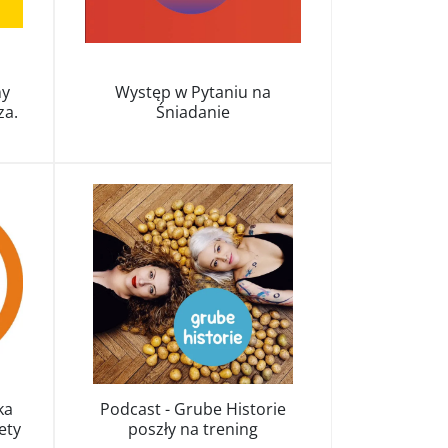
ny
Występ w Pytaniu na
za.
Śniadanie
ka
Podcast - Grube Historie
ety
poszły na trening
az