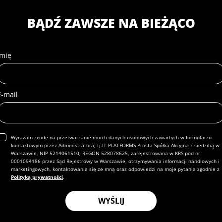
* - Pola z gwiazdką są wymagane
BĄDŹ ZAWSZE NA BIEŻĄCO
Masz już konto?
Zaloguj się
Imię
E-mail
Wyrażam zgodę na przetwarzanie moich danych osobowych zawartych w formularzu
kontaktowym przez Administratora, tj.IT PLATFORMS Prosta Spółka Akcyjna z siedzibą w
Warszawie, NIP 5214061510, REGON 528078625, zarejestrowana w KRS pod nr
0001094186 przez Sąd Rejestrowy w Warszawie, otrzymywania informacji handlowych i
marketingowych, kontaktowania się ze mną oraz odpowiedzi na moje pytania zgodnie z
Polityką prywatności
.
WYŚLIJ