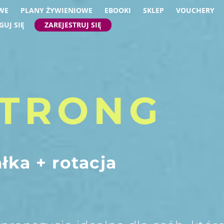
WE
PLANY ŻYWIENIOWE
EBOOKI
SKLEP
VOUCHERY
GUJ SIĘ
ZAREJESTRUJ SIĘ
STRONG
łka + rotacja