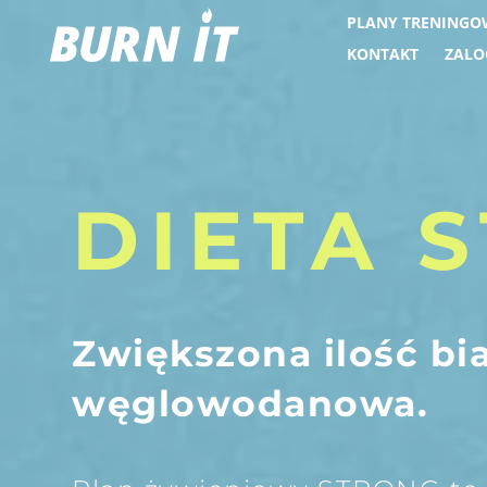
Skip
PLANY TRENINGO
to
KONTAKT
ZALO
content
DIETA 
Zwiększona ilość bia
węglowodanowa.