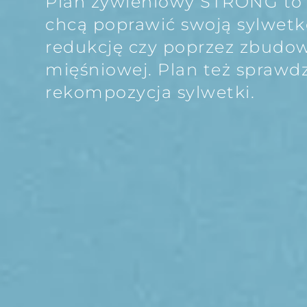
Plan żywieniowy STRONG to p
chcą poprawić swoją sylwetk
redukcję czy poprzez zbudo
mięśniowej. Plan też sprawdzi
rekompozycja sylwetki.