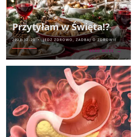
Przytyłam w Święta!?
2023-12-20
•
JEDZ ZDROWO
,
ZADBAJ O ZDROWIE
→
READ MORE