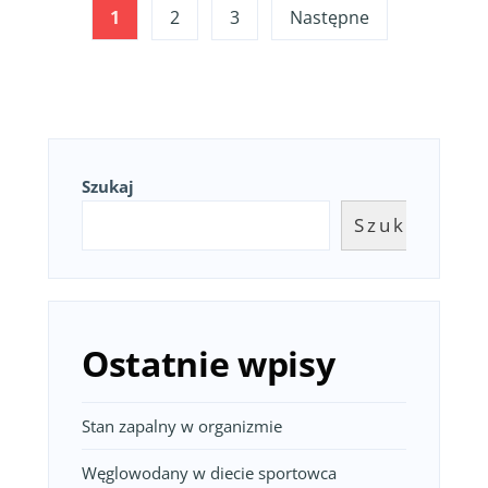
Stronicowanie
1
2
3
Następne
wpisów
Szukaj
Szukaj
Ostatnie wpisy
Stan zapalny w organizmie
Węglowodany w diecie sportowca