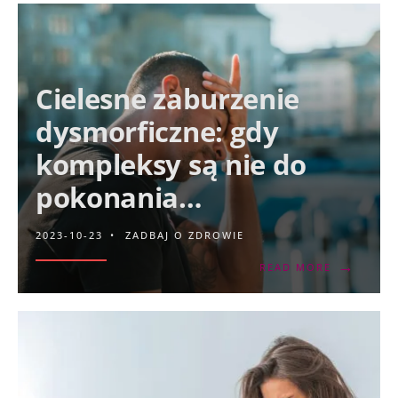
Cielesne zaburzenie
dysmorficzne: gdy
kompleksy są nie do
pokonania…
2023-10-23
•
ZADBAJ O ZDROWIE
→
READ MORE