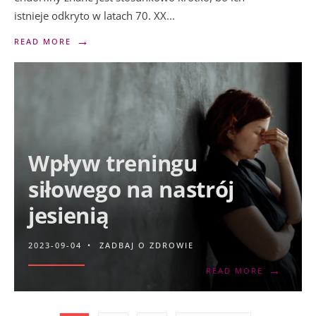
istnieje odkryto w latach 70. XX
...
→
READ MORE
Wpływ treningu
siłowego na nastrój
jesienią
2023-09-04
•
ZADBAJ O ZDROWIE
→
READ MORE