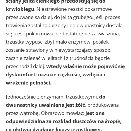
ściany jelita cienkiego przedostają się do
krwiobiegu
. Niestrawione resztki pokarmowe
przesuwane są dalej, do jelita grubego. Jeśli proces
trawienia został zaburzony i do dwunastnicy dostała
się treść pokarmowa niedostatecznie zakwaszona,
trzustka wypuści zbyt mało enzymów, posiłek
zostanie strawiony w niewystarczający sposób,
zacznie zalegać w jelitach i z trudnością będzie
przechodził dalej.
Wtedy właśnie może pojawić się
dyskomfort: uczucie ciężkości, wzdęcia i
wrażenie pełności.
Jednocześnie z enzymami trzustkowymi,
do
dwunastnicy uwalniana jest żółć
, produkowana
przez wątrobę. Obrazowo mówiąc:
jest ona
odpowiedzialna za rozkład tłuszczów na
krople
,
co ułatwia działanie lipazy trzustkowej.