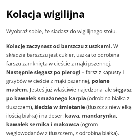
Kolacja wigilijna
Wyobraź sobie, że siadasz do wigilijnego stołu.
Kolację zaczynasz od barszczu z uszkami.
W
składzie barszczu jest cukier, uszka to odrobina
farszu zamknięta w cieście z mąki pszennej.
Następnie sięgasz po pierogi
– farsz z kapusty i
grzybów w cieście z mąki pszennej,
polane
masłem.
Jesteś już właściwie najedzona, ale
sięgasz
po kawałek smażonego karpia
(odrobina białka z
tłuszczem),
śledzia w śmietanie
(tłuszcz z niewielką
ilością białka) i na deser:
kawa, mandarynka,
kawałek sernika i makowca
(ogrom
węglowodanów z tłuszczem, z odrobiną białka).