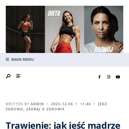
MAIN MENU
WRITTEN BY
ADMIN
•
2023-12-06
•
11:46
•
JEDZ
ZDROWO
,
ZADBAJ O ZDROWIE
Trawienie: jak jeść mądrze