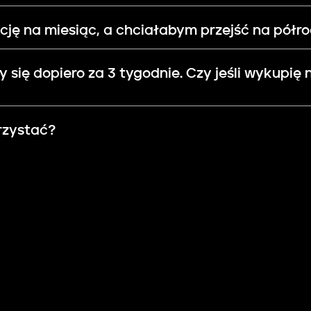
ję na miesiąc, a chciałabym przejść na półr
 się dopiero za 3 tygodnie. Czy jeśli wykupię
rzystać?
omatycznie?
zystać z platformy?
Jak to zrobić?
 potrzebuję pomocy?