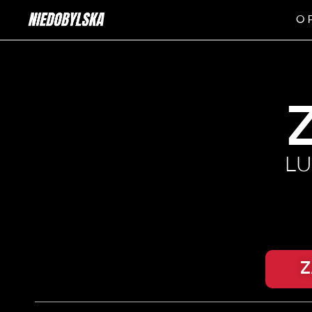
O 
LU
Z