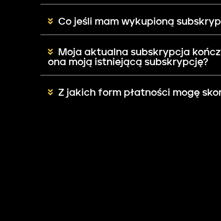
Co jeśli mam wykupioną subskrypc
Moja aktualna subskrypcja kończy
ona moją istniejącą subskrypcję?
Z jakich form płatności mogę sko
Czy subskrypcja odnawia się aut
Na jakich urządzeniach mogę kor
Chcę zrezygnować z subskrypcji. 
Co jeśli mam pytania, problemy i