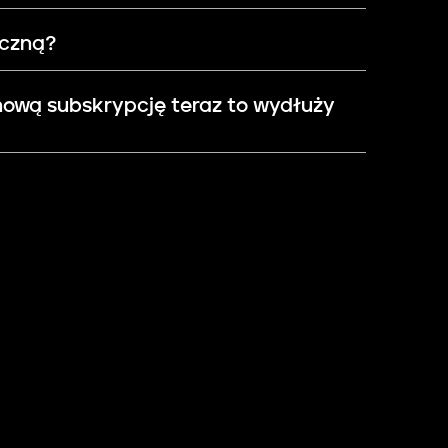
oczną?
 nową subskrypcję teraz to wydłuży