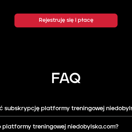
Rejestruję się i płacę
FAQ
ć subskrypcję platformy treningowej niedoby
 platformy treningowej niedobylska.com?