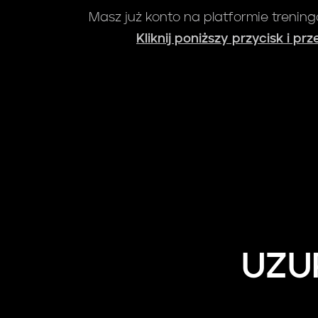
Masz już konto na platformie trenin
Kliknij poniższy przycisk i pr
UZU