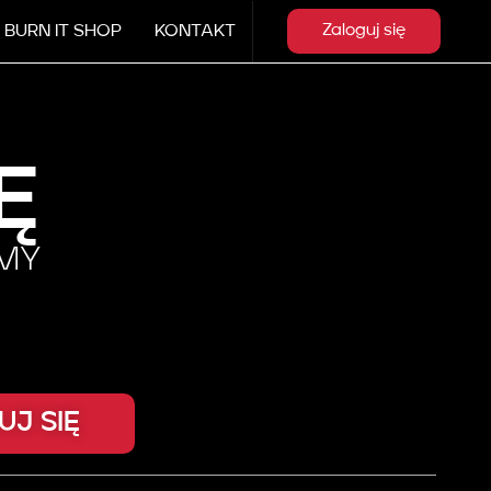
BURN IT SHOP
KONTAKT
Zaloguj się
Ę
RMY
UJ SIĘ