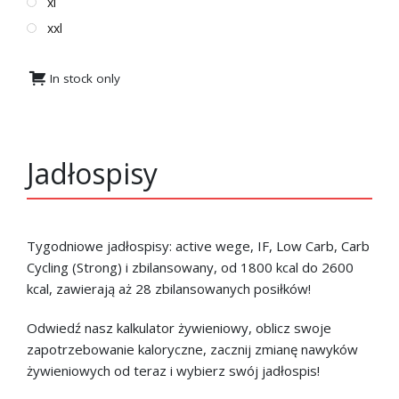
xl
xxl
In stock only
Jadłospisy
Tygodniowe jadłospisy: active wege, IF, Low Carb, Carb
Cycling (Strong) i zbilansowany, od 1800 kcal do 2600
kcal, zawierają aż 28 zbilansowanych posiłków!
Odwiedź nasz kalkulator żywieniowy, o
blicz swoje
zapotrzebowanie kaloryczne
, zacznij zmianę nawyków
żywieniowych od teraz i wybierz swój jadłospis!