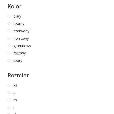
Product
Kolor
Number
biały
czarny
czerwony
fioletowy
granatowy
różowy
szary
Rozmiar
xs
s
m
l