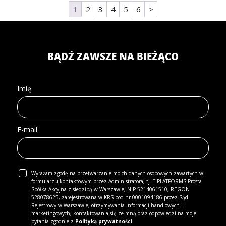
1
2
3
4
5
6
>
BĄDŹ ZAWSZE NA BIEŻĄCO
Imię
E-mail
Wyrażam zgodę na przetwarzanie moich danych osobowych zawartych w
formularzu kontaktowym przez Administratora, tj.IT PLATFORMS Prosta
Spółka Akcyjna z siedzibą w Warszawie, NIP 5214061510, REGON
528078625, zarejestrowana w KRS pod nr 0001094186 przez Sąd
Rejestrowy w Warszawie, otrzymywania informacji handlowych i
marketingowych, kontaktowania się ze mną oraz odpowiedzi na moje
pytania zgodnie z
Polityką prywatności
.