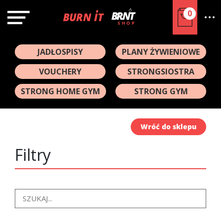
0
SHOP
JADŁOSPISY
PLANY ŻYWIENIOWE
VOUCHERY
STRONGSIOSTRA
STRONG HOME GYM
STRONG GYM
Wróć do sklepu
Filtry
Enter
Keyword
or