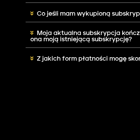
Co jeśli mam wykupioną subskrypc
Moja aktualna subskrypcja kończy
ona moją istniejącą subskrypcję?
Z jakich form płatności mogę sko
Czy subskrypcja odnawia się aut
Na jakich urządzeniach mogę kor
Chcę zrezygnować z subskrypcji. 
Co jeśli mam pytania, problemy i