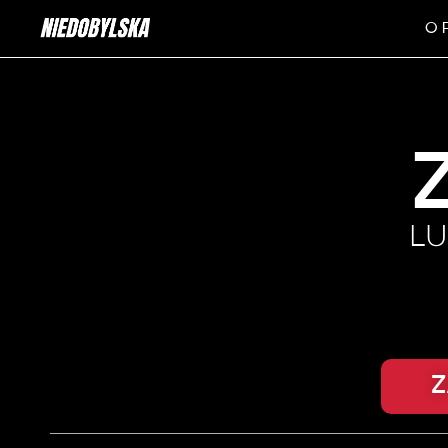
O 
LU
Z