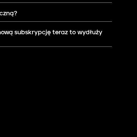
oczną?
 nową subskrypcję teraz to wydłuży