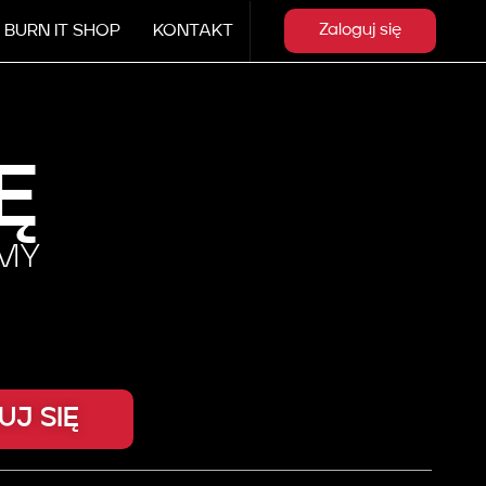
BURN IT SHOP
KONTAKT
Zaloguj się
Ę
RMY
UJ SIĘ