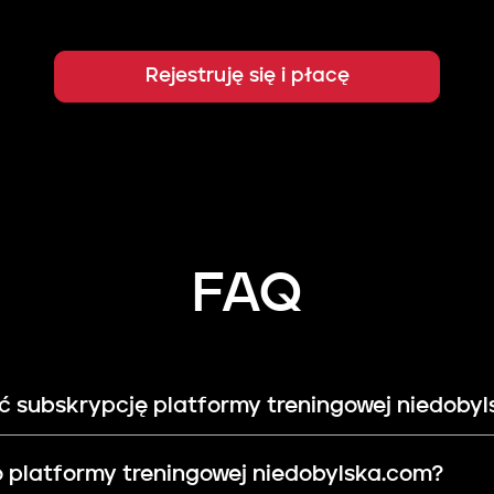
Rejestruję się i płacę
FAQ
ć subskrypcję platformy treningowej niedoby
 platformy treningowej niedobylska.com?