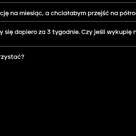
ję na miesiąc, a chciałabym przejść na półr
 się dopiero za 3 tygodnie. Czy jeśli wykupię
rzystać?
omatycznie?
zystać z platformy?
Jak to zrobić?
 potrzebuję pomocy?