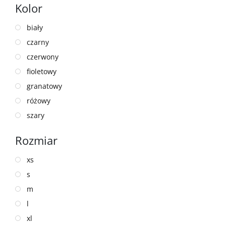
Kolor
Product
Number
biały
czarny
czerwony
fioletowy
granatowy
różowy
szary
Rozmiar
xs
s
m
l
xl