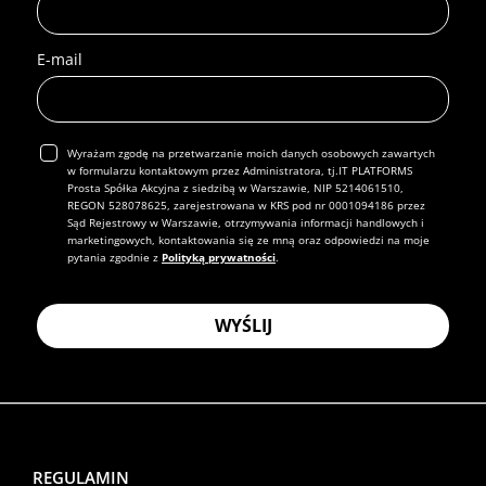
E-mail
Wyrażam zgodę na przetwarzanie moich danych osobowych zawartych
w formularzu kontaktowym przez Administratora, tj.IT PLATFORMS
Prosta Spółka Akcyjna z siedzibą w Warszawie, NIP 5214061510,
REGON 528078625, zarejestrowana w KRS pod nr 0001094186 przez
Sąd Rejestrowy w Warszawie, otrzymywania informacji handlowych i
marketingowych, kontaktowania się ze mną oraz odpowiedzi na moje
pytania zgodnie z
Polityką prywatności
.
WYŚLIJ
REGULAMIN