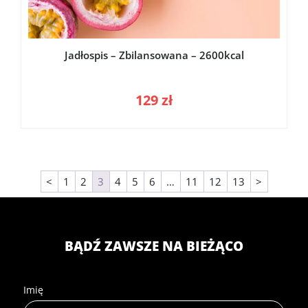
Jadłospis – Zbilansowana – 2600kcal
129
zł
<
1
2
3
4
5
6
…
11
12
13
>
BĄDŹ ZAWSZE NA BIEŻĄCO
Imię