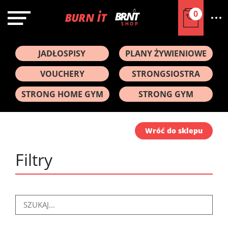
0
SHOP
JADŁOSPISY
PLANY ŻYWIENIOWE
VOUCHERY
STRONGSIOSTRA
STRONG HOME GYM
STRONG GYM
Wróć do sklepu
Filtry
Enter
Keyword
or